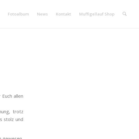
Fotoalbum
News
Kontakt
Muffigellauf Shop
Euch allen
mung, trotz
s stolz und
ch gewesen.