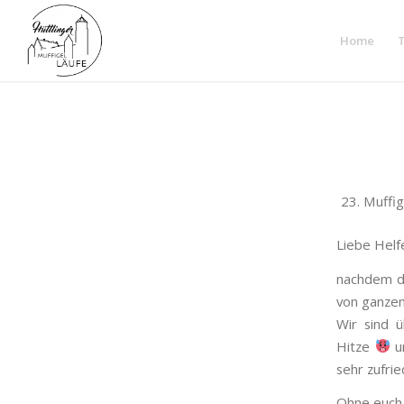
Home
Muffig
Liebe Helf
nachdem de
von ganze
Wir sind ü
Hitze
un
sehr zufrie
Ohne euch 