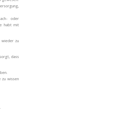
Versorgung,
Sach- oder
le habt mit
wieder zu
sorgt, dass
aben.
e zu wissen
.