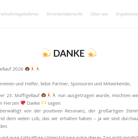
Teilnahmegebühren
Streckenübersicht
Über uns
Ergebnisse
DANKE
ellauf 2026
erinnen und Helfer, liebe Partner, Sponsoren und Mitwirkende,
r 23. Muffigellauf
nun ausgetragen wurde, möchten wir 
m Herzen
Danke
sagen.
berwältigt von der positiven Resonanz, der großartigen Stim
d dem vielen Lob, das wir erhalten haben – ja wir sind durchau
den.
und eure tatkräftige Unterstützung wäre dieser Tag nicht mögli