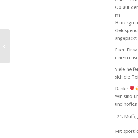
Ob auf der
im
Hintergru
Geldspende
angepackt
Zu Gast bei PlanB.
Euer Eins
einem unve
Viele helf
sich die T
Danke
Wir sind u
und hoffen
Muffig
Mit sportl